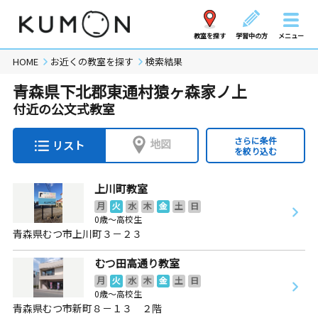
教室を探す
学習中の方
メニュー
HOME
お近くの教室を探す
検索結果
青森県下北郡東通村猿ヶ森家ノ上
付近の公文式教室
さらに条件
地図
リスト
を絞り込む
上川町教室
月
火
水
木
金
土
日
0歳～高校生
青森県むつ市上川町３－２３
むつ田高通り教室
月
火
水
木
金
土
日
0歳～高校生
青森県むつ市新町８－１３ ２階