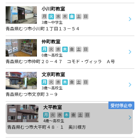
小川町教室
月
火
水
木
金
土
日
3歳～中学生
青森県むつ市小川町１丁目１３－５４
仲町教室
月
火
水
木
金
土
日
0歳～高校生
青森県むつ市仲町２０－４７ コモド・ヴィッラ Ａ号
文京町教室
月
火
水
木
金
土
日
3歳～高校生
青森県むつ市文京町３－９
大平教室
月
火
水
木
金
土
日
4歳～高校生
青森県むつ市大平町４８‐１ 奥川様方