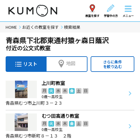
教室を探す
学習中の方
メニュー
HOME
お近くの教室を探す
検索結果
青森県下北郡東通村猿ヶ森日蔭沢
付近の公文式教室
さらに条件
地図
リスト
を絞り込む
上川町教室
月
火
水
木
金
土
日
0歳～高校生
青森県むつ市上川町３－２３
むつ田高通り教室
月
火
水
木
金
土
日
0歳～高校生
青森県むつ市新町８－１３ ２階