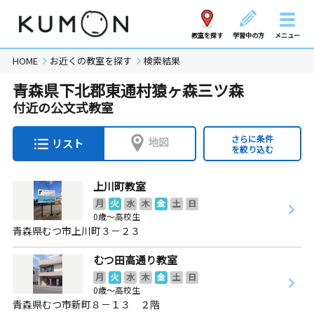
教室を探す
学習中の方
メニュー
HOME
お近くの教室を探す
検索結果
青森県下北郡東通村猿ヶ森三ツ森
付近の公文式教室
さらに条件
地図
リスト
を絞り込む
上川町教室
月
火
水
木
金
土
日
0歳～高校生
青森県むつ市上川町３－２３
むつ田高通り教室
月
火
水
木
金
土
日
0歳～高校生
青森県むつ市新町８－１３ ２階