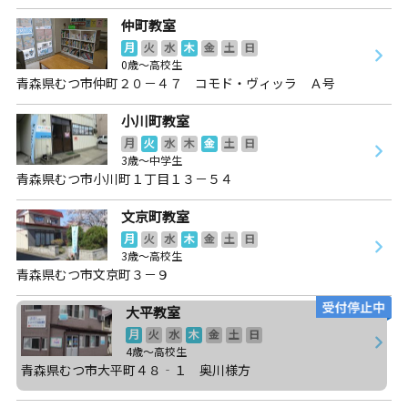
仲町教室
月
火
水
木
金
土
日
0歳～高校生
青森県むつ市仲町２０－４７ コモド・ヴィッラ Ａ号
小川町教室
月
火
水
木
金
土
日
3歳～中学生
青森県むつ市小川町１丁目１３－５４
文京町教室
月
火
水
木
金
土
日
3歳～高校生
青森県むつ市文京町３－９
大平教室
月
火
水
木
金
土
日
4歳～高校生
青森県むつ市大平町４８‐１ 奥川様方