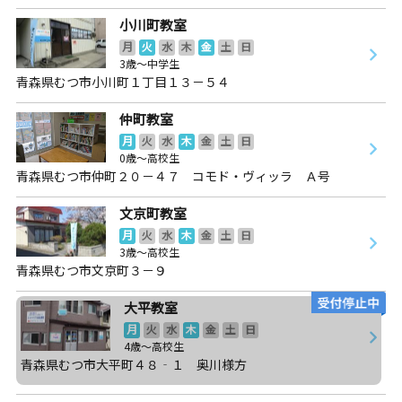
小川町教室
月
火
水
木
金
土
日
3歳～中学生
青森県むつ市小川町１丁目１３－５４
仲町教室
月
火
水
木
金
土
日
0歳～高校生
青森県むつ市仲町２０－４７ コモド・ヴィッラ Ａ号
文京町教室
月
火
水
木
金
土
日
3歳～高校生
青森県むつ市文京町３－９
大平教室
月
火
水
木
金
土
日
4歳～高校生
青森県むつ市大平町４８‐１ 奥川様方