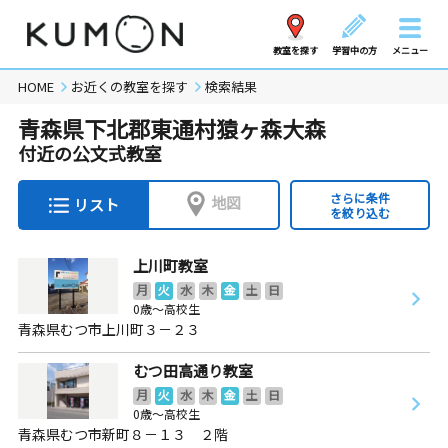
教室を探す
学習中の方
メニュー
HOME
お近くの教室を探す
検索結果
青森県下北郡東通村猿ヶ森大森
付近の公文式教室
さらに条件
地図
リスト
を絞り込む
上川町教室
月
火
水
木
金
土
日
0歳～高校生
青森県むつ市上川町３－２３
むつ田高通り教室
月
火
水
木
金
土
日
0歳～高校生
青森県むつ市新町８－１３ ２階