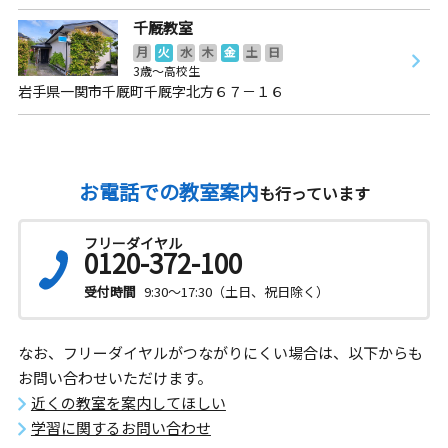
千厩教室
月
火
水
木
金
土
日
3歳～高校生
岩手県一関市千厩町千厩字北方６７－１６
お電話での教室案内
も行っています
フリーダイヤル
0120-372-100
受付時間
9:30～17:30（土日、祝日除く）
なお、フリーダイヤルがつながりにくい場合は、以下からも
お問い合わせいただけます。
近くの教室を案内してほしい
学習に関するお問い合わせ