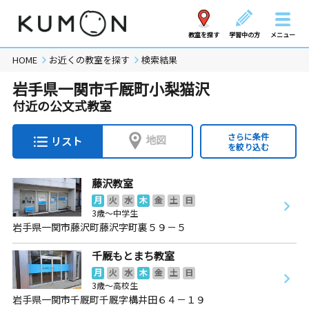
教室を探す
学習中の方
メニュー
HOME
お近くの教室を探す
検索結果
岩手県一関市千厩町小梨猫沢
付近の公文式教室
さらに条件
地図
リスト
を絞り込む
藤沢教室
月
火
水
木
金
土
日
3歳～中学生
岩手県一関市藤沢町藤沢字町裏５９－５
千厩もとまち教室
月
火
水
木
金
土
日
3歳～高校生
岩手県一関市千厩町千厩字構井田６４－１９