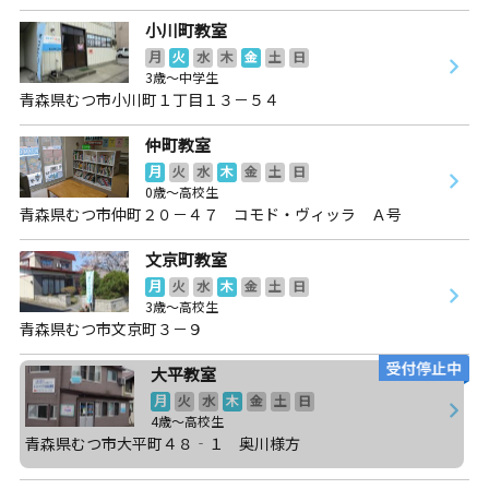
小川町教室
月
火
水
木
金
土
日
3歳～中学生
青森県むつ市小川町１丁目１３－５４
仲町教室
月
火
水
木
金
土
日
0歳～高校生
青森県むつ市仲町２０－４７ コモド・ヴィッラ Ａ号
文京町教室
月
火
水
木
金
土
日
3歳～高校生
青森県むつ市文京町３－９
大平教室
月
火
水
木
金
土
日
4歳～高校生
青森県むつ市大平町４８‐１ 奥川様方