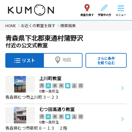
教室を探す
学習中の方
メニュー
HOME
お近くの教室を探す
検索結果
青森県下北郡東通村蒲野沢
付近の公文式教室
さらに条件
地図
リスト
を絞り込む
上川町教室
月
火
水
木
金
土
日
0歳～高校生
青森県むつ市上川町３－２３
むつ田高通り教室
月
火
水
木
金
土
日
0歳～高校生
青森県むつ市新町８－１３ ２階