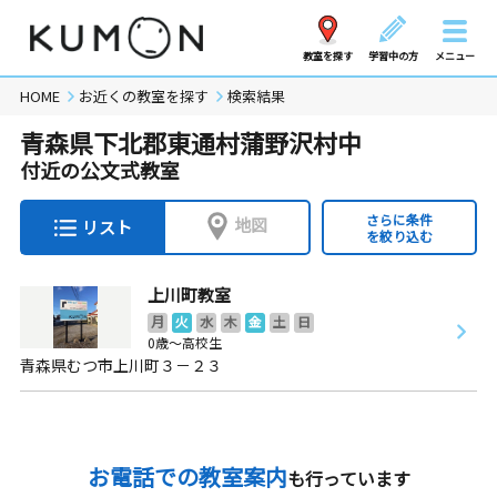
教室を探す
学習中の方
メニュー
HOME
お近くの教室を探す
検索結果
青森県下北郡東通村蒲野沢村中
付近の公文式教室
さらに条件
地図
リスト
を絞り込む
上川町教室
月
火
水
木
金
土
日
0歳～高校生
青森県むつ市上川町３－２３
お電話での教室案内
も行っています