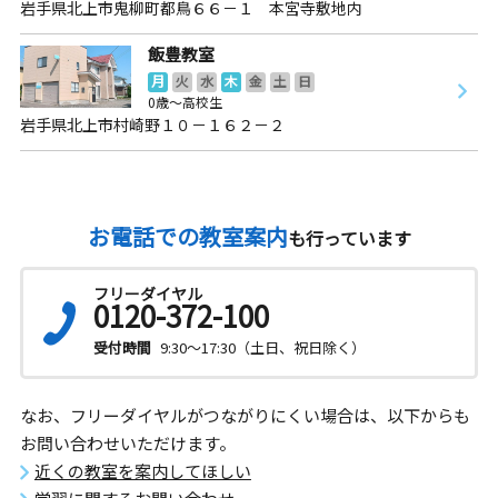
岩手県北上市鬼柳町都鳥６６－１ 本宮寺敷地内
飯豊教室
月
火
水
木
金
土
日
0歳～高校生
岩手県北上市村崎野１０－１６２－２
お電話での教室案内
も行っています
フリーダイヤル
0120-372-100
受付時間
9:30～17:30（土日、祝日除く）
なお、フリーダイヤルがつながりにくい場合は、以下からも
お問い合わせいただけます。
近くの教室を案内してほしい