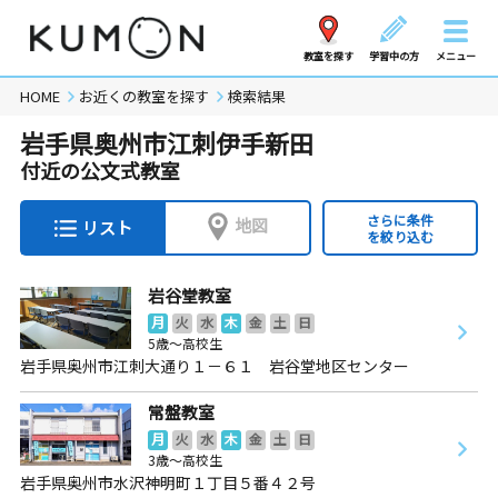
教室を探す
学習中の方
メニュー
HOME
お近くの教室を探す
検索結果
岩手県奥州市江刺伊手新田
付近の公文式教室
さらに条件
地図
リスト
を絞り込む
岩谷堂教室
月
火
水
木
金
土
日
5歳～高校生
岩手県奥州市江刺大通り１－６１ 岩谷堂地区センター
常盤教室
月
火
水
木
金
土
日
3歳～高校生
岩手県奥州市水沢神明町１丁目５番４２号