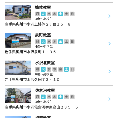
姉体教室
月
火
水
木
金
土
日
3歳～高校生
岩手県奥州市水沢上姉体２丁目１５－８
泉町教室
月
火
水
木
金
土
日
4歳～中学生
岩手県奥州市水沢泉町１‐３５
水沢北教室
月
火
水
木
金
土
日
0歳～高校生
岩手県奥州市水沢久田７３‐１０
佐倉河教室
月
火
水
木
金
土
日
3歳～高校生
岩手県奥州市水沢佐倉河字東高山２３５－５
福原教室