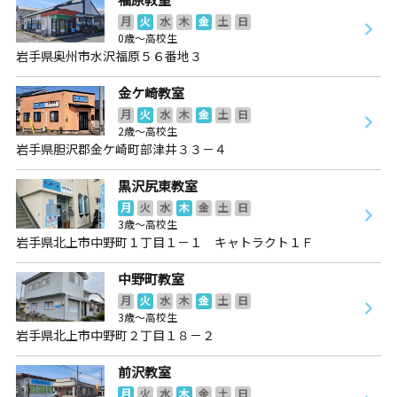
月
火
水
木
金
土
日
0歳～高校生
岩手県奥州市水沢福原５６番地３
金ケ崎教室
月
火
水
木
金
土
日
2歳～高校生
岩手県胆沢郡金ケ崎町部津井３３－４
黒沢尻東教室
月
火
水
木
金
土
日
3歳～高校生
岩手県北上市中野町１丁目１－１ キャトラクト１Ｆ
中野町教室
月
火
水
木
金
土
日
3歳～高校生
岩手県北上市中野町２丁目１８－２
前沢教室
月
火
水
木
金
土
日