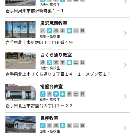
2歳～高校生
岩手県奥州市前沢新町裏１－１
黒沢尻西教室
月
火
水
木
金
土
日
0歳～高校生
岩手県北上市新穀町１丁目６番４号
さくら通り教室
月
火
水
木
金
土
日
3歳～高校生
岩手県北上市さくら通り３丁目１４－１ メゾン萩１Ｆ
常盤台教室
月
火
水
木
金
土
日
0歳～高校生
岩手県北上市常盤台３丁目１－２２
鬼柳教室
月
火
水
木
金
土
日
2歳～高校生