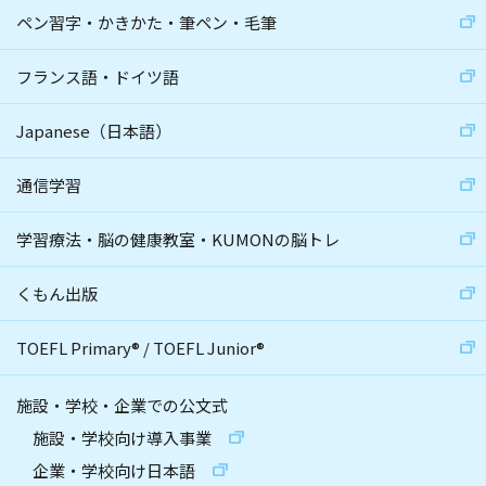
ペン習字・かきかた・筆ペン・毛筆
フランス語・ドイツ語
Japanese（日本語）
通信学習
学習療法・脳の健康教室・KUMONの脳トレ
くもん出版
TOEFL Primary
®
/
TOEFL Junior
®
施設・学校・企業での公文式
施設・学校向け導入事業
企業・学校向け日本語