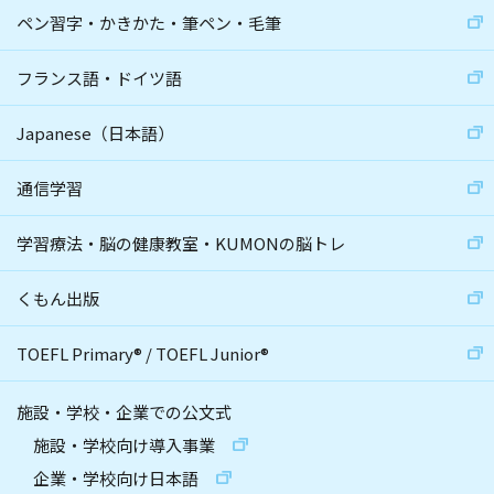
ペン習字・かきかた・筆ペン・毛筆
フランス語・ドイツ語
Japanese（日本語）
通信学習
学習療法・脳の健康教室・KUMONの脳トレ
くもん出版
TOEFL Primary
®
/
TOEFL Junior
®
施設・学校・企業での公文式
施設・学校向け導入事業
企業・学校向け日本語