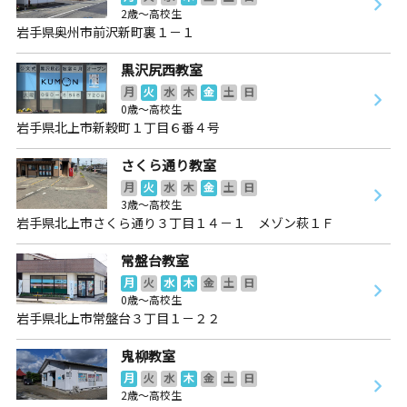
2歳～高校生
岩手県奥州市前沢新町裏１－１
黒沢尻西教室
月
火
水
木
金
土
日
0歳～高校生
岩手県北上市新穀町１丁目６番４号
さくら通り教室
月
火
水
木
金
土
日
3歳～高校生
岩手県北上市さくら通り３丁目１４－１ メゾン萩１Ｆ
常盤台教室
月
火
水
木
金
土
日
0歳～高校生
岩手県北上市常盤台３丁目１－２２
鬼柳教室
月
火
水
木
金
土
日
2歳～高校生