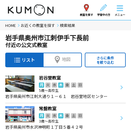
教室を探す
学習中の方
メニュー
HOME
お近くの教室を探す
検索結果
岩手県奥州市江刺伊手下長前
付近の公文式教室
さらに条件
地図
リスト
を絞り込む
岩谷堂教室
月
火
水
木
金
土
日
5歳～高校生
岩手県奥州市江刺大通り１－６１ 岩谷堂地区センター
常盤教室
月
火
水
木
金
土
日
3歳～高校生
岩手県奥州市水沢神明町１丁目５番４２号