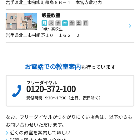
岩手県北上市鬼柳町都鳥６６－１ 本宮寺敷地内
飯豊教室
月
火
水
木
金
土
日
0歳～高校生
岩手県北上市村崎野１０－１６２－２
お電話での教室案内
も行っています
フリーダイヤル
0120-372-100
受付時間
9:30～17:30（土日、祝日除く）
なお、フリーダイヤルがつながりにくい場合は、以下からも
お問い合わせいただけます。
近くの教室を案内してほしい