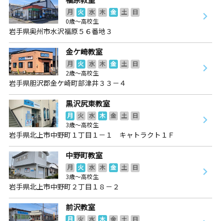
月
火
水
木
金
土
日
0歳～高校生
岩手県奥州市水沢福原５６番地３
金ケ崎教室
月
火
水
木
金
土
日
2歳～高校生
岩手県胆沢郡金ケ崎町部津井３３－４
黒沢尻東教室
月
火
水
木
金
土
日
3歳～高校生
岩手県北上市中野町１丁目１－１ キャトラクト１Ｆ
中野町教室
月
火
水
木
金
土
日
3歳～高校生
岩手県北上市中野町２丁目１８－２
前沢教室
月
火
水
木
金
土
日