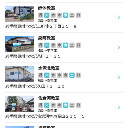
姉体教室
月
火
水
木
金
土
日
3歳～高校生
岩手県奥州市水沢上姉体２丁目１５－８
泉町教室
月
火
水
木
金
土
日
4歳～中学生
岩手県奥州市水沢泉町１‐３５
水沢北教室
月
火
水
木
金
土
日
0歳～高校生
岩手県奥州市水沢久田７３‐１０
佐倉河教室
月
火
水
木
金
土
日
3歳～高校生
岩手県奥州市水沢佐倉河字東高山２３５－５
福原教室