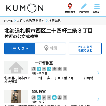
教室を探す
学習中の方
メニュー
HOME
お近くの教室を探す
検索結果
北海道札幌市西区二十四軒二条３丁目
付近の公文式教室
さらに条件
地図
リスト
を絞り込む
二十四軒教室
月
火
水
木
金
土
日
3歳～高校生
北海道札幌市西区二十四軒二条３丁目１番２号 二十四軒地
域会議室
琴似教室
月
火
水
木
金
土
日
2歳～高校生