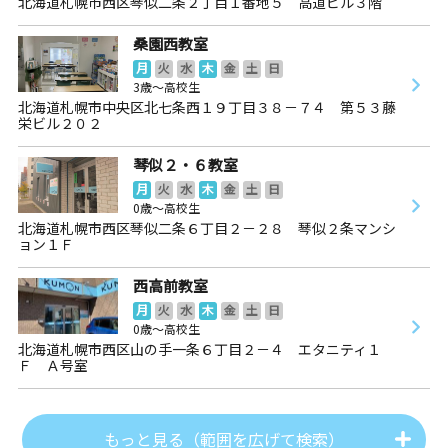
北海道札幌市西区琴似二条２丁目１番地５ 高道ビル３階
桑園西教室
月
火
水
木
金
土
日
3歳～高校生
北海道札幌市中央区北七条西１９丁目３８－７４ 第５３藤
栄ビル２０２
琴似２・６教室
月
火
水
木
金
土
日
0歳～高校生
北海道札幌市西区琴似二条６丁目２－２８ 琴似２条マンシ
ョン１Ｆ
西高前教室
月
火
水
木
金
土
日
0歳～高校生
北海道札幌市西区山の手一条６丁目２－４ エタニティ１
Ｆ Ａ号室
もっと見る（範囲を広げて検索）