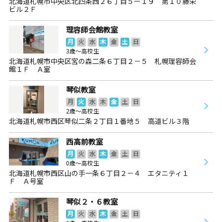
北海道札幌市中央区北四条西２６丁目５ー１９ 第１０藤栄
ビル２Ｆ
理容師会館教室
月
火
水
木
金
土
日
3歳～高校生
北海道札幌市中央区宮の森二条６丁目２－５ 札幌理容師会
館１Ｆ Ａ室
琴似教室
月
火
水
木
金
土
日
2歳～高校生
北海道札幌市西区琴似二条２丁目１番地５ 高道ビル３階
西高前教室
月
火
水
木
金
土
日
0歳～高校生
北海道札幌市西区山の手一条６丁目２－４ エタニティ１
Ｆ Ａ号室
琴似２・６教室
月
火
水
木
金
土
日