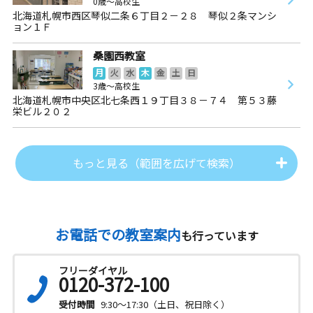
0歳～高校生
北海道札幌市西区琴似二条６丁目２－２８ 琴似２条マンシ
ョン１Ｆ
桑園西教室
月
火
水
木
金
土
日
3歳～高校生
北海道札幌市中央区北七条西１９丁目３８－７４ 第５３藤
栄ビル２０２
もっと見る（範囲を広げて検索）
お電話での教室案内
も行っています
フリーダイヤル
0120-372-100
受付時間
9:30～17:30（土日、祝日除く）