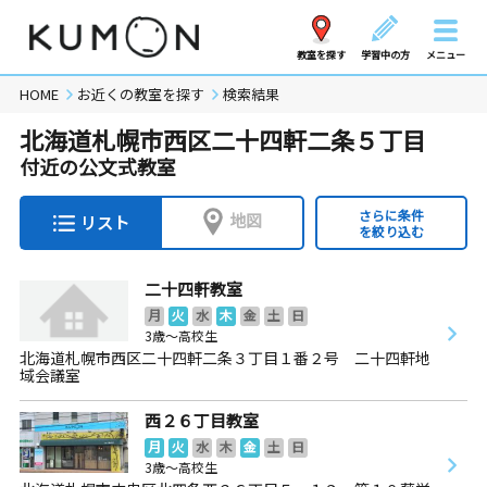
教室を探す
学習中の方
メニュー
HOME
お近くの教室を探す
検索結果
北海道札幌市西区二十四軒二条５丁目
付近の公文式教室
さらに条件
地図
リスト
を絞り込む
二十四軒教室
月
火
水
木
金
土
日
3歳～高校生
北海道札幌市西区二十四軒二条３丁目１番２号 二十四軒地
域会議室
西２６丁目教室
月
火
水
木
金
土
日
3歳～高校生