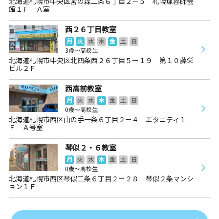
北海道札幌市中央区宮の森二条６丁目２－５ 札幌理容師会
館１Ｆ Ａ室
西２６丁目教室
月
火
水
木
金
土
日
3歳～高校生
北海道札幌市中央区北四条西２６丁目５ー１９ 第１０藤栄
ビル２Ｆ
西高前教室
月
火
水
木
金
土
日
0歳～高校生
北海道札幌市西区山の手一条６丁目２－４ エタニティ１
Ｆ Ａ号室
琴似２・６教室
月
火
水
木
金
土
日
0歳～高校生
北海道札幌市西区琴似二条６丁目２－２８ 琴似２条マンシ
ョン１Ｆ