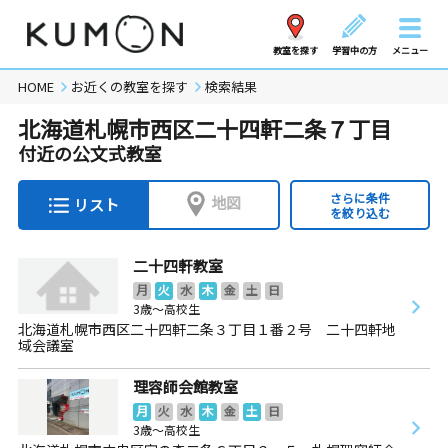
教室を探す
学習中の方
メニュー
HOME
お近くの教室を探す
検索結果
北海道札幌市西区二十四軒二条７丁目
付近の公文式教室
さらに条件
地図
リスト
を絞り込む
二十四軒教室
月
火
水
木
金
土
日
3歳～高校生
北海道札幌市西区二十四軒二条３丁目１番２号 二十四軒地
域会議室
理容師会館教室
月
火
水
木
金
土
日
3歳～高校生