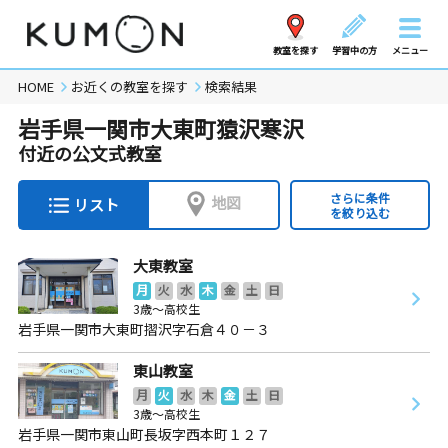
教室を探す
学習中の方
メニュー
HOME
お近くの教室を探す
検索結果
岩手県一関市大東町猿沢寒沢
付近の公文式教室
さらに条件
地図
リスト
を絞り込む
大東教室
月
火
水
木
金
土
日
3歳～高校生
岩手県一関市大東町摺沢字石倉４０－３
東山教室
月
火
水
木
金
土
日
3歳～高校生
岩手県一関市東山町長坂字西本町１２７