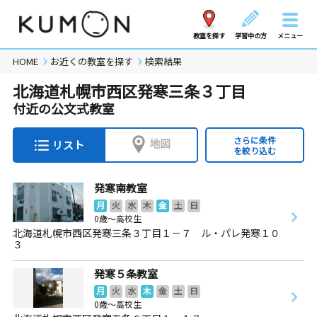
教室を探す
学習中の方
メニュー
HOME
お近くの教室を探す
検索結果
北海道札幌市西区発寒三条３丁目
付近の公文式教室
さらに条件
地図
リスト
を絞り込む
発寒南教室
月
火
水
木
金
土
日
0歳～高校生
北海道札幌市西区発寒三条３丁目１－７ ル・パレ発寒１０
３
発寒５条教室
月
火
水
木
金
土
日
0歳～高校生