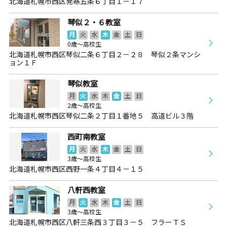
北海道札幌市西区発寒五条６丁目１－１７
琴似２・６教室
月
火
水
木
金
土
日
0歳～高校生
北海道札幌市西区琴似二条６丁目２－２８ 琴似２条マンシ
ョン１Ｆ
琴似教室
月
火
水
木
金
土
日
2歳～高校生
北海道札幌市西区琴似二条２丁目１番地５ 高道ビル３階
西町南教室
月
火
水
木
金
土
日
3歳～高校生
北海道札幌市西区西野一条４丁目４－１５
八軒西教室
月
火
水
木
金
土
日
3歳～高校生
北海道札幌市西区八軒三条西３丁目３－５ フラーＴＳ