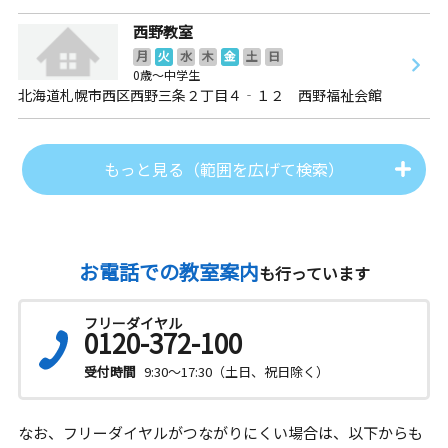
西野教室
月
火
水
木
金
土
日
0歳～中学生
北海道札幌市西区西野三条２丁目４‐１２ 西野福祉会館
もっと見る（範囲を広げて検索）
お電話での教室案内
も行っています
フリーダイヤル
0120-372-100
受付時間
9:30～17:30（土日、祝日除く）
なお、フリーダイヤルがつながりにくい場合は、以下からも