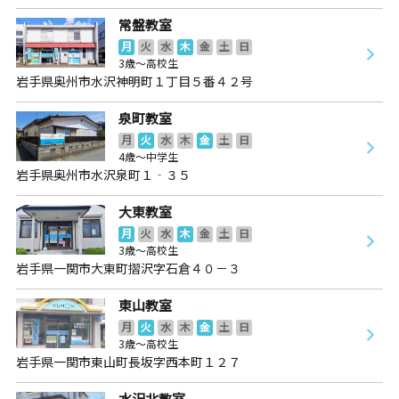
常盤教室
月
火
水
木
金
土
日
3歳～高校生
岩手県奥州市水沢神明町１丁目５番４２号
泉町教室
月
火
水
木
金
土
日
4歳～中学生
岩手県奥州市水沢泉町１‐３５
大東教室
月
火
水
木
金
土
日
3歳～高校生
岩手県一関市大東町摺沢字石倉４０－３
東山教室
月
火
水
木
金
土
日
3歳～高校生
岩手県一関市東山町長坂字西本町１２７
水沢北教室