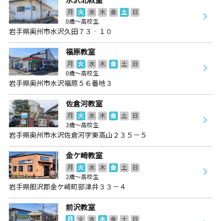
月
火
水
木
金
土
日
0歳～高校生
岩手県奥州市水沢久田７３‐１０
福原教室
月
火
水
木
金
土
日
0歳～高校生
岩手県奥州市水沢福原５６番地３
佐倉河教室
月
火
水
木
金
土
日
3歳～高校生
岩手県奥州市水沢佐倉河字東高山２３５－５
金ケ崎教室
月
火
水
木
金
土
日
2歳～高校生
岩手県胆沢郡金ケ崎町部津井３３－４
前沢教室
月
火
水
木
金
土
日