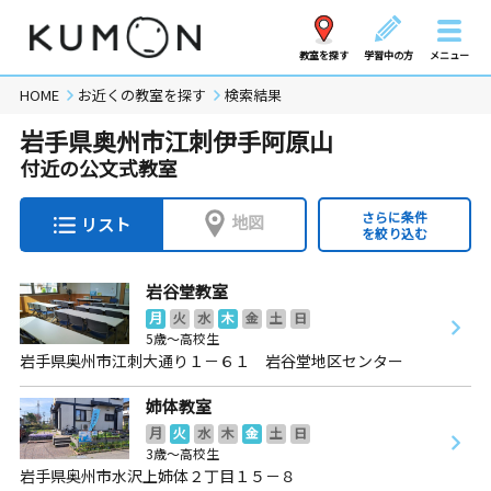
教室を探す
学習中の方
メニュー
HOME
お近くの教室を探す
検索結果
岩手県奥州市江刺伊手阿原山
付近の公文式教室
さらに条件
地図
リスト
を絞り込む
岩谷堂教室
月
火
水
木
金
土
日
5歳～高校生
岩手県奥州市江刺大通り１－６１ 岩谷堂地区センター
姉体教室
月
火
水
木
金
土
日
3歳～高校生
岩手県奥州市水沢上姉体２丁目１５－８