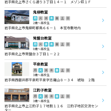
岩手県北上市さくら通り３丁目１４－１ メゾン萩１Ｆ
鬼柳教室
月
火
水
木
金
土
日
2歳～高校生
岩手県北上市鬼柳町都鳥６６－１ 本宮寺敷地内
常盤台教室
月
火
水
木
金
土
日
0歳～高校生
岩手県北上市常盤台３丁目１－２２
平泉教室
月
火
水
木
金
土
日
3歳～高校生
岩手県西磐井郡平泉町平泉字志羅山８－３４ 琥珀 ２階
江釣子教室
月
火
水
木
金
土
日
3歳～高校生
岩手県北上市上江釣子１７地割１１６ 江釣子地区交流セン
ター