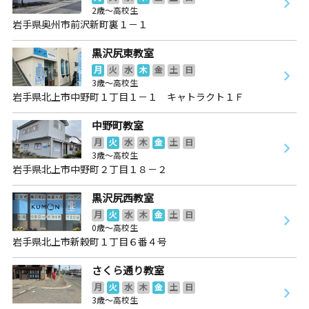
2歳～高校生
岩手県奥州市前沢新町裏１－１
黒沢尻東教室
月
火
水
木
金
土
日
3歳～高校生
岩手県北上市中野町１丁目１－１ キャトラクト１Ｆ
中野町教室
月
火
水
木
金
土
日
3歳～高校生
岩手県北上市中野町２丁目１８－２
黒沢尻西教室
月
火
水
木
金
土
日
0歳～高校生
岩手県北上市新穀町１丁目６番４号
さくら通り教室
月
火
水
木
金
土
日
3歳～高校生