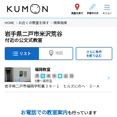
教室を探す
学習中の方
メニュー
HOME
お近くの教室を探す
検索結果
岩手県二戸市米沢荒谷
付近の公文式教室
さらに条件
地図
リスト
を絞り込む
福岡教室
月
火
水
木
金
土
日
0歳～高校生
岩手県二戸市福岡字町裏３９－１ ヒルズにのへ ３－Ａ
お電話での教室案内
も行っています