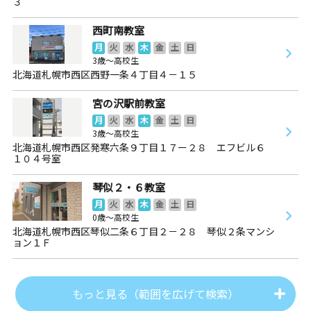
３
西町南教室
月
火
水
木
金
土
日
3歳～高校生
北海道札幌市西区西野一条４丁目４－１５
宮の沢駅前教室
月
火
水
木
金
土
日
3歳～高校生
北海道札幌市西区発寒六条９丁目１７ー２８ エフビル６
１０４号室
琴似２・６教室
月
火
水
木
金
土
日
0歳～高校生
北海道札幌市西区琴似二条６丁目２－２８ 琴似２条マンシ
ョン１Ｆ
もっと見る（範囲を広げて検索）