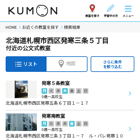
教室を探す
学習中の方
メニュー
HOME
お近くの教室を探す
検索結果
北海道札幌市西区発寒三条５丁目
付近の公文式教室
さらに条件
地図
リスト
を絞り込む
発寒５条教室
月
火
水
木
金
土
日
0歳～高校生
北海道札幌市西区発寒五条６丁目１－１７
発寒南教室
月
火
水
木
金
土
日
0歳～高校生
北海道札幌市西区発寒三条３丁目１－７ ル・パレ発寒１０