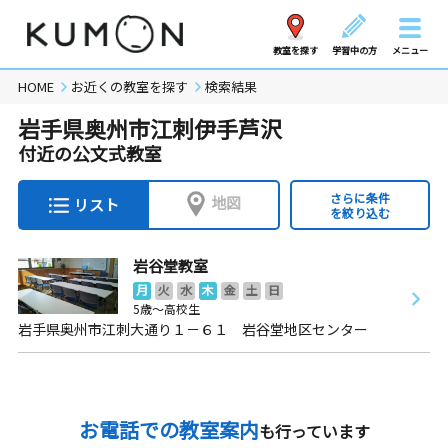
教室を探す
学習中の方
メニュー
HOME
お近くの教室を探す
検索結果
岩手県奥州市江刺伊手芦沢
付近の公文式教室
さらに条件
地図
リスト
を絞り込む
岩谷堂教室
月
火
水
木
金
土
日
5歳～高校生
岩手県奥州市江刺大通り１－６１ 岩谷堂地区センター
お電話での教室案内
も行っています