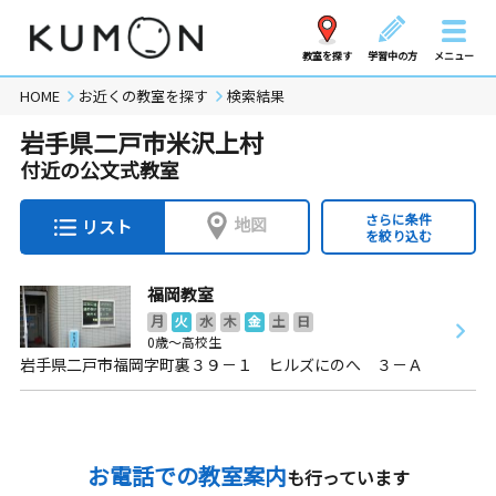
教室を探す
学習中の方
メニュー
HOME
お近くの教室を探す
検索結果
岩手県二戸市米沢上村
付近の公文式教室
さらに条件
地図
リスト
を絞り込む
福岡教室
月
火
水
木
金
土
日
0歳～高校生
岩手県二戸市福岡字町裏３９－１ ヒルズにのへ ３－Ａ
お電話での教室案内
も行っています