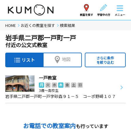
教室を探す
学習中の方
メニュー
HOME
お近くの教室を探す
検索結果
岩手県二戸郡一戸町一戸
付近の公文式教室
さらに条件
地図
リスト
を絞り込む
一戸教室
月
火
水
木
金
土
日
3歳～高校生
岩手県二戸郡一戸町一戸字砂森９１－５ コーポ野崎１０７
お電話での教室案内
も行っています