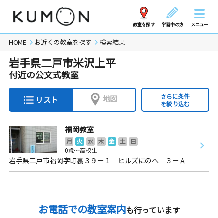
教室を探す
学習中の方
メニュー
HOME
お近くの教室を探す
検索結果
岩手県二戸市米沢上平
付近の公文式教室
さらに条件
地図
リスト
を絞り込む
福岡教室
月
火
水
木
金
土
日
0歳～高校生
岩手県二戸市福岡字町裏３９－１ ヒルズにのへ ３－Ａ
お電話での教室案内
も行っています