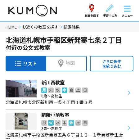
教室を探す
学習中の方
メニュー
HOME
お近くの教室を探す
検索結果
北海道札幌市手稲区新発寒七条２丁目
付近の公文式教室
さらに条件
地図
リスト
を絞り込む
新川西教室
月
火
水
木
金
土
日
0歳～高校生
北海道札幌市北区新川西一条４丁目１番３号
新陵小前教室
月
火
水
木
金
土
日
3歳～高校生
北海道札幌市手稲区新発寒五条６丁目１２－１新発寒新生会