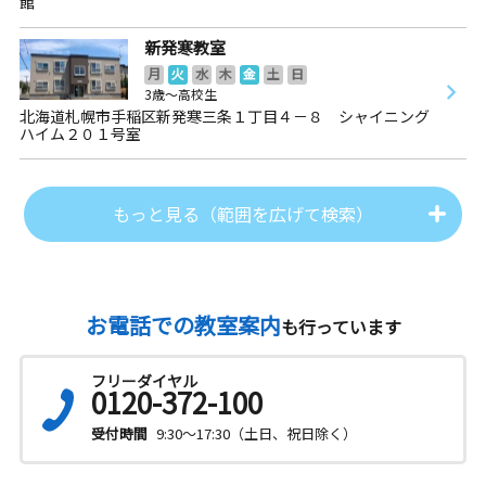
館
新発寒教室
月
火
水
木
金
土
日
3歳～高校生
北海道札幌市手稲区新発寒三条１丁目４－８ シャイニング
ハイム２０１号室
もっと見る（範囲を広げて検索）
お電話での教室案内
も行っています
フリーダイヤル
0120-372-100
受付時間
9:30～17:30（土日、祝日除く）