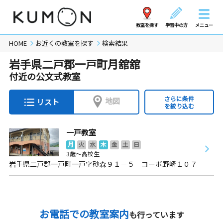
教室を探す
学習中の方
メニュー
HOME
お近くの教室を探す
検索結果
岩手県二戸郡一戸町月舘舘
付近の公文式教室
さらに条件
地図
リスト
を絞り込む
一戸教室
月
火
水
木
金
土
日
3歳～高校生
岩手県二戸郡一戸町一戸字砂森９１－５ コーポ野崎１０７
お電話での教室案内
も行っています