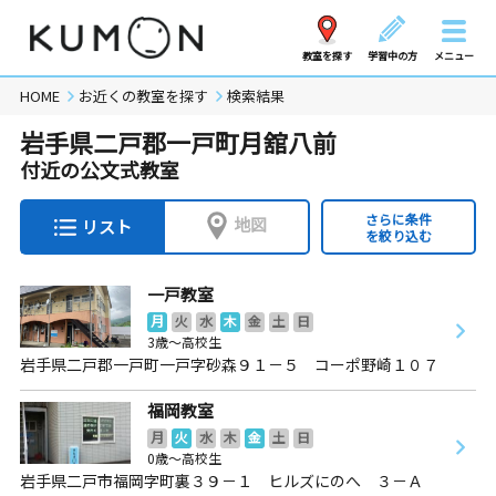
教室を探す
学習中の方
メニュー
HOME
お近くの教室を探す
検索結果
岩手県二戸郡一戸町月舘八前
付近の公文式教室
さらに条件
地図
リスト
を絞り込む
一戸教室
月
火
水
木
金
土
日
3歳～高校生
岩手県二戸郡一戸町一戸字砂森９１－５ コーポ野崎１０７
福岡教室
月
火
水
木
金
土
日
0歳～高校生
岩手県二戸市福岡字町裏３９－１ ヒルズにのへ ３－Ａ