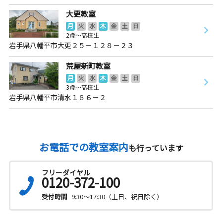
大更教室
月
火
水
木
金
土
日
2歳～高校生
岩手県八幡平市大更２５－１２８－２３
荒屋新町教室
月
火
水
木
金
土
日
3歳～高校生
岩手県八幡平市清水１８６－２
お電話での教室案内
も行っています
フリーダイヤル
0120-372-100
受付時間
9:30～17:30（土日、祝日除く）