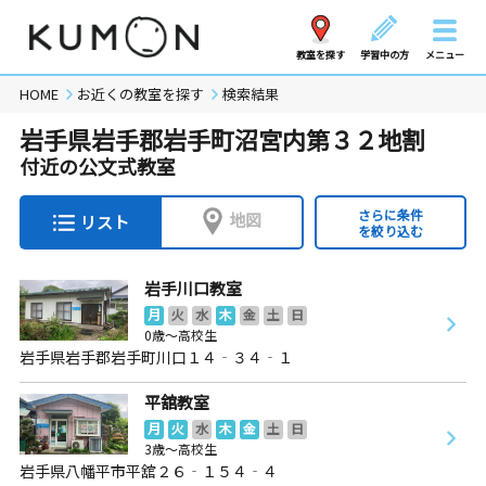
教室を探す
学習中の方
メニュー
HOME
お近くの教室を探す
検索結果
岩手県岩手郡岩手町沼宮内第３２地割
付近の公文式教室
さらに条件
地図
リスト
を絞り込む
岩手川口教室
月
火
水
木
金
土
日
0歳～高校生
岩手県岩手郡岩手町川口１４‐３４‐１
平舘教室
月
火
水
木
金
土
日
3歳～高校生
岩手県八幡平市平舘２６‐１５４‐４