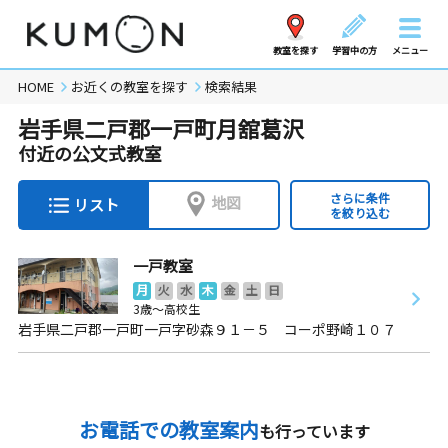
教室を探す
学習中の方
メニュー
HOME
お近くの教室を探す
検索結果
岩手県二戸郡一戸町月舘葛沢
付近の公文式教室
さらに条件
地図
リスト
を絞り込む
一戸教室
月
火
水
木
金
土
日
3歳～高校生
岩手県二戸郡一戸町一戸字砂森９１－５ コーポ野崎１０７
お電話での教室案内
も行っています