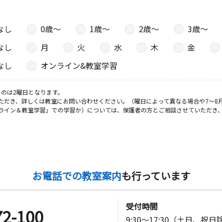
なし
0歳〜
1歳〜
2歳〜
3歳〜
なし
月
火
水
木
金
なし
オンライン&教室学習
のは2曜日となります。
ただき、詳しくは教室にお問い合わせください。（曜日によって異なる場合や7～8
ライン＆教室学習」での学習か）については、保護者の方とご相談させていただき
お電話での教室案内
も行っています
受付時間
72-100
9:30～17:30（土日、祝