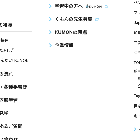
ペ
学習中の方へ
フ
くもんの先生募集
Ja
の特長
KUMONの原点
通
の特長
学
企業情報
Nのふしぎ
く
んだい! KUMON
TO
施
の流れ
・各種手続き
Eng
体験学習
自
見学
財
あるご質問
い合わせ