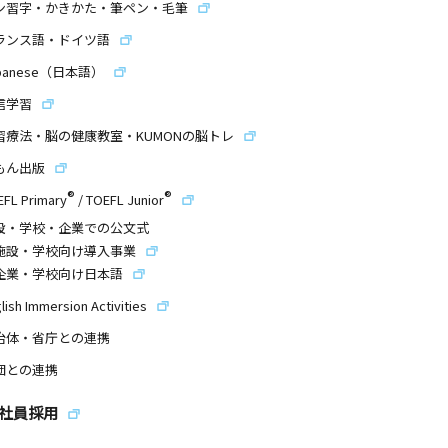
ン習字・かきかた・筆ペン・毛筆
ランス語・ドイツ語
panese（日本語）
信学習
習療法・脳の健康教室・KUMONの脳トレ
もん出版
®
®
EFL Primary
/
TOEFL Junior
設・学校・企業での公文式
施設・学校向け導入事業
企業・学校向け日本語
lish Immersion Activities
治体・省庁との連携
団との連携
社員採用