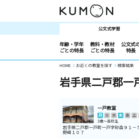
公文式学習
年齢・学年
教科・教材
公文式
ごとの特長
ごとの特長
特長
HOME
お近くの教室を探す
検索結果
岩手県二戸郡一
一戸教室
月
火
水
木
金
土
3歳～高校生
岩手県二戸郡一戸町一戸字砂森９１－
野崎１０７