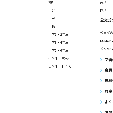
3歳
英語
年少
国語
年中
公文式
年長
公文式
小学1・2年生
KUMO
小学3・4年生
どんなも
小学5・6年生
中学生・高校生
学習
大学生・社会人
会費
無料
教室
よく
お問