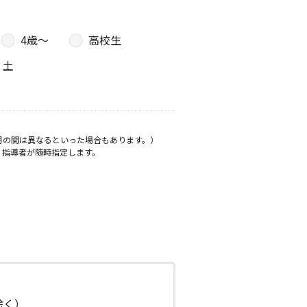
4歳〜
高校生
土
月の間は異なるといった場合もあります。）
、指導者が随時指定します。
日除く）