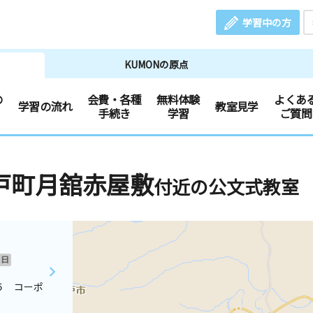
学習中の方
KUMONの原点
の
会費・各種
無料体験
よくあ
学習の流れ
教室見学
手続き
学習
ご質問
戸町月舘赤屋敷
付近の公文式教室
日
５ コーポ