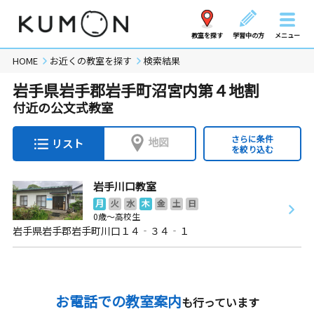
教室を探す
学習中の方
メニュー
HOME
お近くの教室を探す
検索結果
岩手県岩手郡岩手町沼宮内第４地割
付近の公文式教室
さらに条件
地図
リスト
を絞り込む
岩手川口教室
月
火
水
木
金
土
日
0歳～高校生
岩手県岩手郡岩手町川口１４‐３４‐１
お電話での教室案内
も行っています