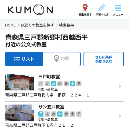
教室を探す
学習中の方
メニュー
HOME
お近くの教室を探す
検索結果
青森県三戸郡新郷村西越西平
付近の公文式教室
さらに条件
地図
リスト
を絞り込む
三戸町教室
月
火
水
木
金
土
日
0歳～高校生
青森県三戸郡三戸町梅内字 桐萩 ２２４－１
サン五戸教室
月
火
水
木
金
土
日
0歳～高校生
青森県三戸郡五戸町下モ沢向２１－２