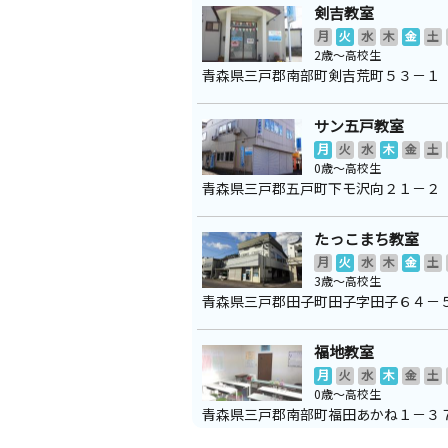
剣吉教室
月
火
水
木
金
土
2歳～高校生
青森県三戸郡南部町剣吉荒町５３－１
サン五戸教室
月
火
水
木
金
土
0歳～高校生
青森県三戸郡五戸町下モ沢向２１－２
たっこまち教室
月
火
水
木
金
土
3歳～高校生
青森県三戸郡田子町田子字田子６４－
福地教室
月
火
水
木
金
土
0歳～高校生
青森県三戸郡南部町福田あかね１－３