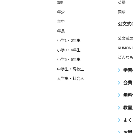
3歳
英語
年少
国語
年中
公文式
年長
公文式
小学1・2年生
KUMO
小学3・4年生
どんなも
小学5・6年生
中学生・高校生
学習
大学生・社会人
会費
無料
教室
よく
お問