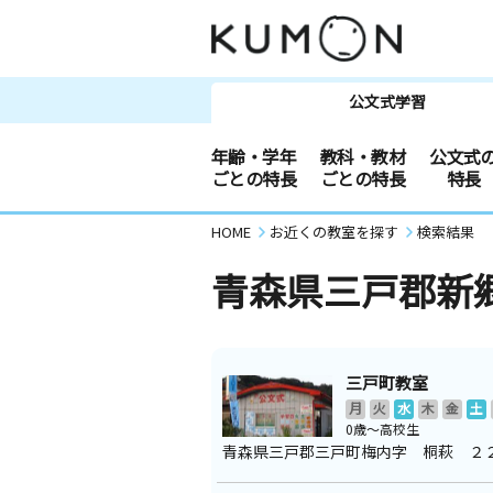
公文式学習
年齢・学年
教科・教材
公文式
ごとの特長
ごとの特長
特長
HOME
お近くの教室を探す
検索結果
青森県三戸郡新
三戸町教室
月
火
水
木
金
土
0歳～高校生
青森県三戸郡三戸町梅内字 桐萩 ２