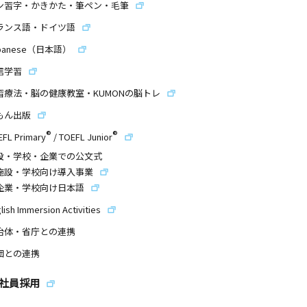
ン習字・かきかた・筆ペン・毛筆
ランス語・ドイツ語
panese（日本語）
信学習
習療法・脳の健康教室・KUMONの脳トレ
もん出版
®
®
EFL Primary
/
TOEFL Junior
設・学校・企業での公文式
施設・学校向け導入事業
企業・学校向け日本語
lish Immersion Activities
治体・省庁との連携
団との連携
社員採用