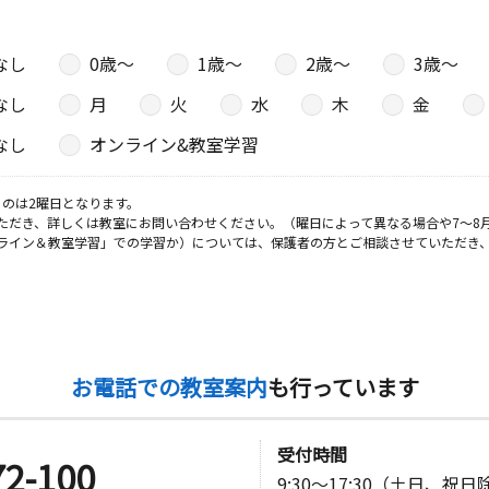
なし
0歳〜
1歳〜
2歳〜
3歳〜
なし
月
火
水
木
金
なし
オンライン&教室学習
のは2曜日となります。
ただき、詳しくは教室にお問い合わせください。（曜日によって異なる場合や7～8
ライン＆教室学習」での学習か）については、保護者の方とご相談させていただき
お電話での教室案内
も行っています
受付時間
72-100
9:30～17:30（土日、祝