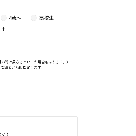
4歳〜
高校生
土
月の間は異なるといった場合もあります。）
、指導者が随時指定します。
日除く）