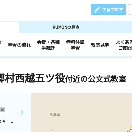
学習中の方
KUMONの原点
の
会費・各種
無料体験
よくあ
学習の流れ
教室見学
手続き
学習
ご質問
郷村西越五ツ役
付近の公文式教室
日
２４－１