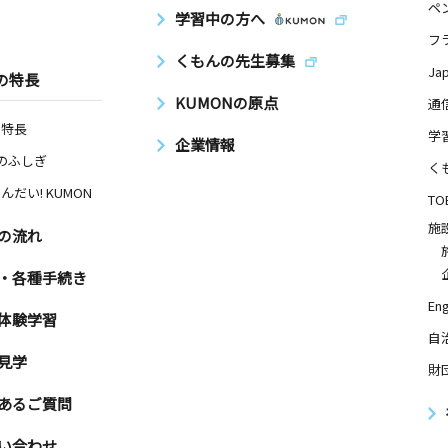
ペ
学習中の方へ
フ
くもんの先生募集
Ja
の特長
KUMONの原点
通
の特長
学
企業情報
Nのふしぎ
く
んだい! KUMON
TO
施
の流れ
・各種手続き
Eng
体験学習
自
見学
財
あるご質問
い合わせ