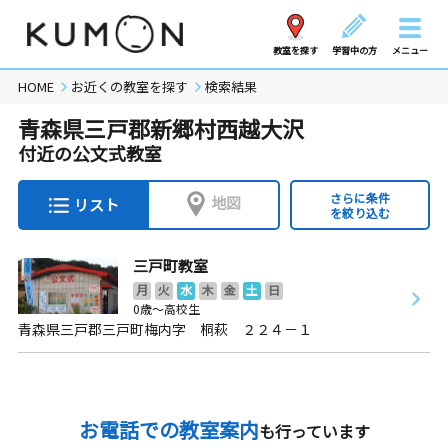
教室を探す
学習中の方
メニュー
HOME
お近くの教室を探す
検索結果
青森県三戸郡新郷村西越大沢
付近の公文式教室
さらに条件
地図
リスト
を絞り込む
三戸町教室
月
火
水
木
金
土
日
0歳～高校生
青森県三戸郡三戸町梅内字 桐萩 ２２４－１
お電話での教室案内
も行っています