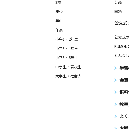
3歳
英語
年少
国語
年中
公文式
年長
公文式
小学1・2年生
KUMO
小学3・4年生
どんなも
小学5・6年生
中学生・高校生
学習
大学生・社会人
会費
無料
教室
よく
お問