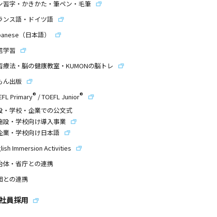
ン習字・かきかた・筆ペン・毛筆
ランス語・ドイツ語
panese（日本語）
信学習
習療法・脳の健康教室・KUMONの脳トレ
もん出版
®
®
EFL Primary
/
TOEFL Junior
設・学校・企業での公文式
施設・学校向け導入事業
企業・学校向け日本語
lish Immersion Activities
治体・省庁との連携
団との連携
社員採用