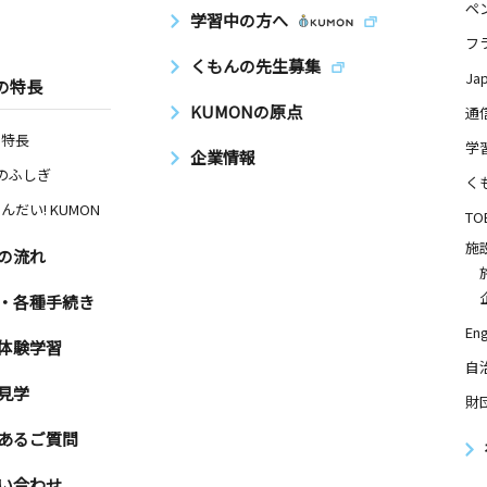
ペ
学習中の方へ
フ
くもんの先生募集
Ja
の特長
KUMONの原点
通
の特長
学
企業情報
Nのふしぎ
く
んだい! KUMON
TO
施
の流れ
・各種手続き
Eng
体験学習
自
見学
財
あるご質問
い合わせ