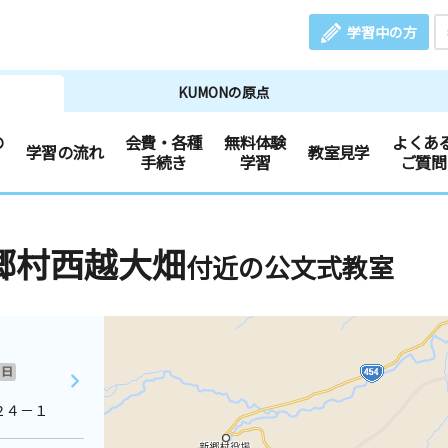
学習中の方
KUMONの原点
の
会費・各種
無料体験
よくあ
学習の流れ
教室見学
手続き
学習
ご質問
郷村西越大畑
付近の公文式教室
日
２４－１