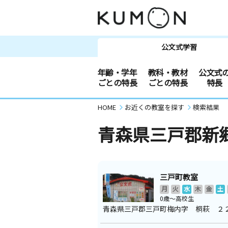
公文式学習
年齢・学年
教科・教材
公文式
ごとの特長
ごとの特長
特長
HOME
お近くの教室を探す
検索結果
青森県三戸郡新
三戸町教室
月
火
水
木
金
土
0歳～高校生
青森県三戸郡三戸町梅内字 桐萩 ２