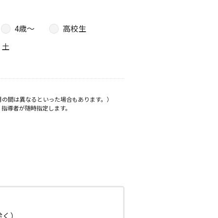
4歳〜
高校生
土
月の間は異なるといった場合もあります。）
、指導者が随時指定します。
日除く）