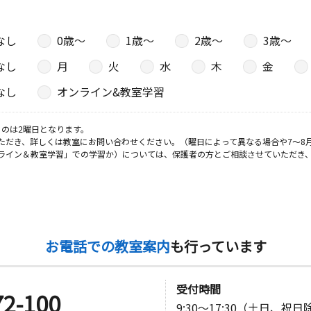
なし
0歳〜
1歳〜
2歳〜
3歳〜
なし
月
火
水
木
金
なし
オンライン&教室学習
のは2曜日となります。
ただき、詳しくは教室にお問い合わせください。（曜日によって異なる場合や7～8
ライン＆教室学習」での学習か）については、保護者の方とご相談させていただき
お電話での教室案内
も行っています
受付時間
72-100
9:30～17:30（土日、祝