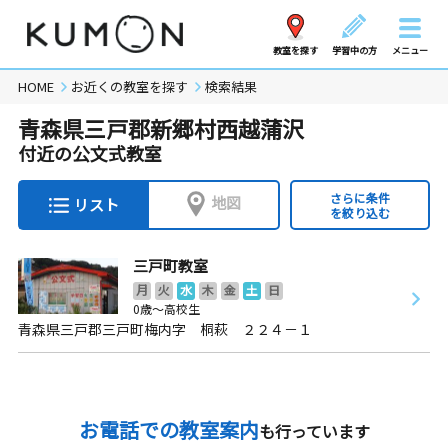
教室を探す
学習中の方
メニュー
HOME
お近くの教室を探す
検索結果
青森県三戸郡新郷村西越蒲沢
付近の公文式教室
さらに条件
地図
リスト
を絞り込む
三戸町教室
月
火
水
木
金
土
日
0歳～高校生
青森県三戸郡三戸町梅内字 桐萩 ２２４－１
お電話での教室案内
も行っています