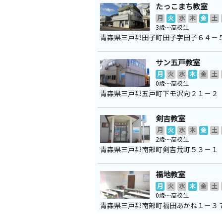
たっこまち教室
月
火
水
木
金
土
3歳～高校生
青森県三戸郡田子町田子字田子６４－
サン五戸教室
月
火
水
木
金
土
0歳～高校生
青森県三戸郡五戸町下モ沢向２１－２
剣吉教室
月
火
水
木
金
土
2歳～高校生
青森県三戸郡南部町剣吉荒町５３－１
福地教室
月
火
水
木
金
土
0歳～高校生
青森県三戸郡南部町福田あかね１－３