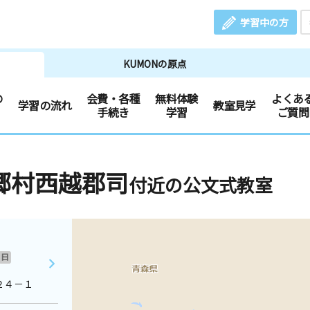
学習中の方
KUMONの原点
の
会費・各種
無料体験
よくあ
学習の流れ
教室見学
手続き
学習
ご質問
郷村西越郡司
付近の公文式教室
日
２４－１