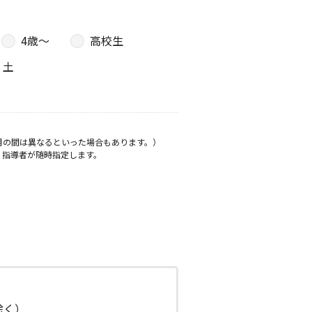
4歳〜
高校生
土
月の間は異なるといった場合もあります。）
、指導者が随時指定します。
日除く）