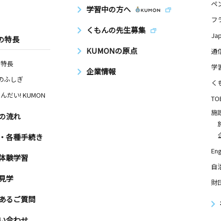
ペ
学習中の方へ
フ
くもんの先生募集
Ja
の特長
KUMONの原点
通
の特長
学
企業情報
Nのふしぎ
く
んだい! KUMON
TO
施
の流れ
・各種手続き
Eng
体験学習
自
見学
財
あるご質問
い合わせ