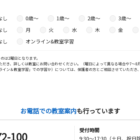
なし
0歳〜
1歳〜
2歳〜
3歳〜
なし
月
火
水
木
金
なし
オンライン&教室学習
のは2曜日となります。
ただき、詳しくは教室にお問い合わせください。（曜日によって異なる場合や7～8
ライン＆教室学習」での学習か）については、保護者の方とご相談させていただき
お電話での教室案内
も行っています
受付時間
72-100
9:30～17:30（土日、祝