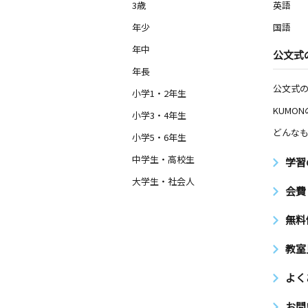
3歳
英語
年少
国語
年中
公文式
年長
公文式
小学1・2年生
KUMO
小学3・4年生
どんなも
小学5・6年生
中学生・高校生
学習
大学生・社会人
会費
無料
教室
よく
お問