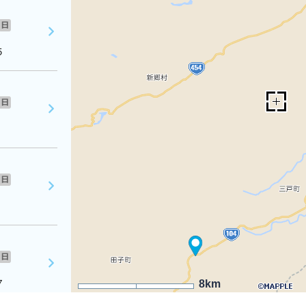
日
５
日
日
日
７
8km