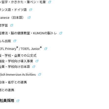
ン習字・かきかた・筆ペン・毛筆
ランス語・ドイツ語
panese（日本語）
信学習
習療法・脳の健康教室・KUMONの脳トレ
もん出版
®
®
EFL Primary
/
TOEFL Junior
設・学校・企業での公文式
施設・学校向け導入事業
企業・学校向け日本語
lish Immersion Activities
治体・省庁との連携
団との連携
社員採用