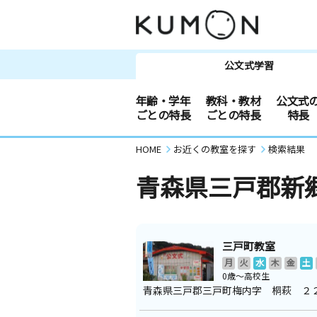
公文式学習
年齢・学年
教科・教材
公文式
ごとの特長
ごとの特長
特長
HOME
お近くの教室を探す
検索結果
青森県三戸郡新
三戸町教室
月
火
水
木
金
土
0歳～高校生
青森県三戸郡三戸町梅内字 桐萩 ２