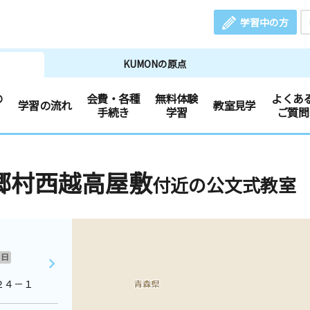
学習中の方
KUMONの原点
の
会費・各種
無料体験
よくあ
学習の流れ
教室見学
手続き
学習
ご質問
郷村西越高屋敷
付近の公文式教室
日
２４－１