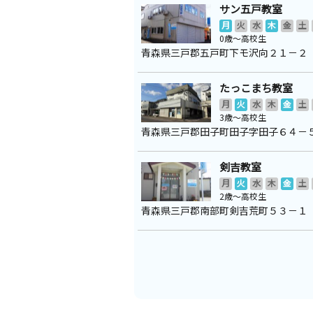
サン五戸教室
月
火
水
木
金
土
0歳～高校生
青森県三戸郡五戸町下モ沢向２１－２
たっこまち教室
月
火
水
木
金
土
3歳～高校生
青森県三戸郡田子町田子字田子６４－
剣吉教室
月
火
水
木
金
土
2歳～高校生
青森県三戸郡南部町剣吉荒町５３－１