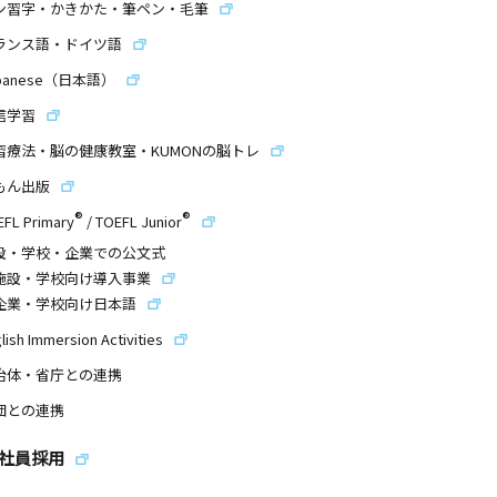
ン習字・かきかた・筆ペン・毛筆
ランス語・ドイツ語
panese（日本語）
信学習
習療法・脳の健康教室・KUMONの脳トレ
もん出版
®
®
EFL Primary
/
TOEFL Junior
設・学校・企業での公文式
施設・学校向け導入事業
企業・学校向け日本語
lish Immersion Activities
治体・省庁との連携
団との連携
社員採用