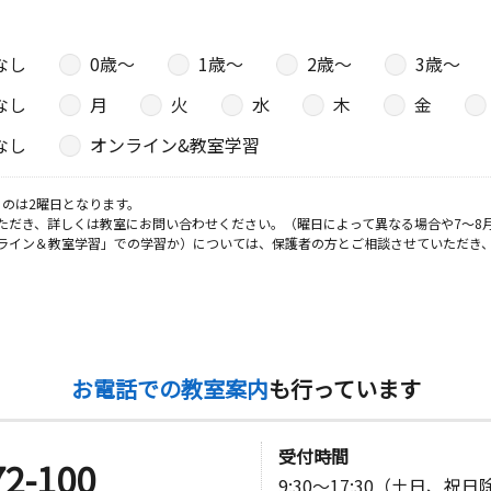
なし
0歳〜
1歳〜
2歳〜
3歳〜
なし
月
火
水
木
金
なし
オンライン&教室学習
のは2曜日となります。
ただき、詳しくは教室にお問い合わせください。（曜日によって異なる場合や7～8
ライン＆教室学習」での学習か）については、保護者の方とご相談させていただき
お電話での教室案内
も行っています
受付時間
72-100
9:30～17:30（土日、祝