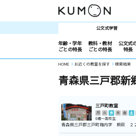
公文式学習
年齢・学年
教科・教材
公文式
ごとの特長
ごとの特長
特長
HOME
お近くの教室を探す
検索結果
青森県三戸郡新
三戸町教室
月
火
水
木
金
土
0歳～高校生
青森県三戸郡三戸町梅内字 桐萩 ２