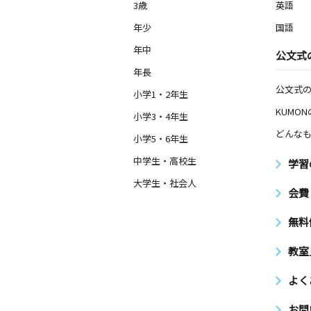
3歳
英語
年少
国語
年中
公文式
年長
公文式
小学1・2年生
KUMO
小学3・4年生
どんなも
小学5・6年生
中学生・高校生
学習
大学生・社会人
会費
無料
教室
よく
お問