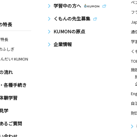
ペ
学習中の方へ
フ
くもんの先生募集
Ja
の特長
KUMONの原点
通
の特長
学
企業情報
Nのふしぎ
く
んだい! KUMON
TO
施
の流れ
・各種手続き
Eng
体験学習
自
見学
財
あるご質問
い合わせ