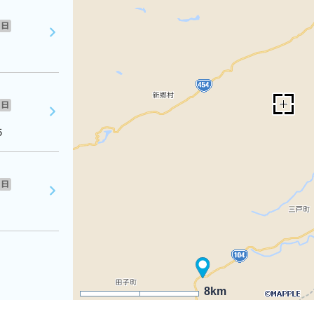
日
日
５
日
8km