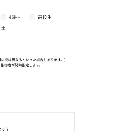
4歳〜
高校生
土
月の間は異なるといった場合もあります。）
、指導者が随時指定します。
日除く）