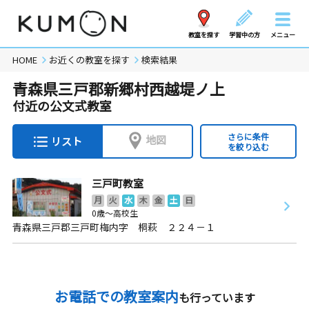
教室を探す
学習中の方
メニュー
HOME
お近くの教室を探す
検索結果
青森県三戸郡新郷村西越堤ノ上
付近の公文式教室
さらに条件
地図
リスト
を絞り込む
三戸町教室
月
火
水
木
金
土
日
0歳～高校生
青森県三戸郡三戸町梅内字 桐萩 ２２４－１
お電話での教室案内
も行っています