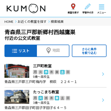
教室を探す
学習中の方
メニュー
HOME
お近くの教室を探す
検索結果
青森県三戸郡新郷村西越鷹巣
付近の公文式教室
さらに条件
地図
リスト
を絞り込む
三戸町教室
月
火
水
木
金
土
日
0歳～高校生
青森県三戸郡三戸町梅内字 桐萩 ２２４－１
たっこまち教室
月
火
水
木
金
土
日
3歳～高校生
青森県三戸郡田子町田子字田子６４－５