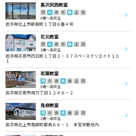
黒沢尻西教室
月
火
水
木
金
土
日
0歳～高校生
岩手県北上市新穀町１丁目６番４号
花北教室
月
火
水
木
金
土
日
3歳～高校生
岩手県花巻市四日町１丁目２－３７スペースクリエイト１０
１
若葉教室
月
火
水
木
金
土
日
0歳～高校生
岩手県花巻市南万丁目１２４８－２
鬼柳教室
月
火
水
木
金
土
日
2歳～高校生
岩手県北上市鬼柳町都鳥６６－１ 本宮寺敷地内