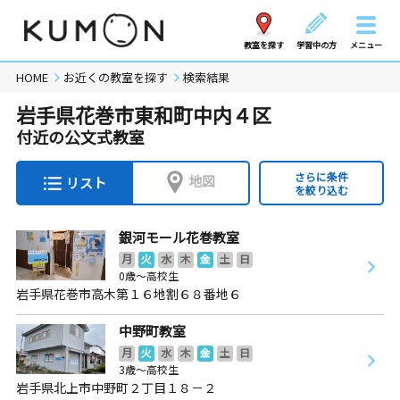
教室を探す
学習中の方
メニュー
HOME
お近くの教室を探す
検索結果
岩手県花巻市東和町中内４区
付近の公文式教室
さらに条件
地図
リスト
を絞り込む
銀河モール花巻教室
月
火
水
木
金
土
日
0歳～高校生
岩手県花巻市高木第１６地割６８番地６
中野町教室
月
火
水
木
金
土
日
3歳～高校生
岩手県北上市中野町２丁目１８－２