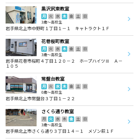
黒沢尻東教室
月
火
水
木
金
土
日
3歳～高校生
岩手県北上市中野町１丁目１－１ キャトラクト１Ｆ
花巻桜町教室
月
火
水
木
金
土
日
3歳～高校生
岩手県花巻市桜町４丁目１２０－２ ホープハイツⅢ Ａ－
１０５
常盤台教室
月
火
水
木
金
土
日
0歳～高校生
岩手県北上市常盤台３丁目１－２２
さくら通り教室
月
火
水
木
金
土
日
3歳～高校生
岩手県北上市さくら通り３丁目１４－１ メゾン萩１Ｆ