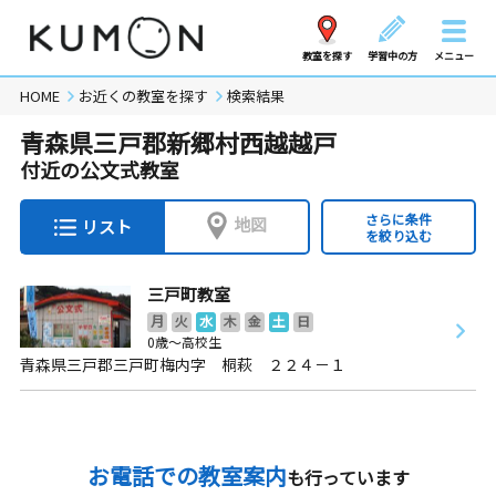
教室を探す
学習中の方
メニュー
HOME
お近くの教室を探す
検索結果
青森県三戸郡新郷村西越越戸
付近の公文式教室
さらに条件
地図
リスト
を絞り込む
三戸町教室
月
火
水
木
金
土
日
0歳～高校生
青森県三戸郡三戸町梅内字 桐萩 ２２４－１
お電話での教室案内
も行っています