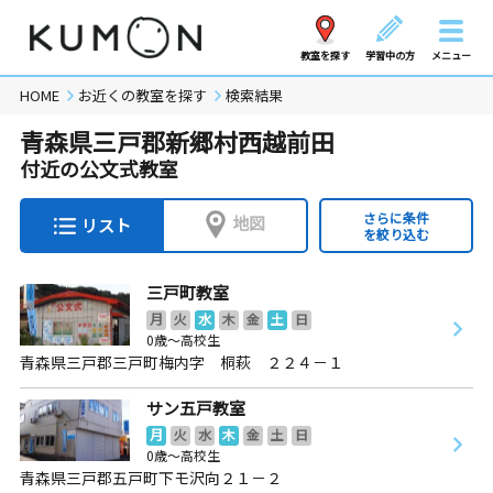
教室を探す
学習中の方
メニュー
HOME
お近くの教室を探す
検索結果
青森県三戸郡新郷村西越前田
付近の公文式教室
さらに条件
地図
リスト
を絞り込む
三戸町教室
月
火
水
木
金
土
日
0歳～高校生
青森県三戸郡三戸町梅内字 桐萩 ２２４－１
サン五戸教室
月
火
水
木
金
土
日
0歳～高校生
青森県三戸郡五戸町下モ沢向２１－２