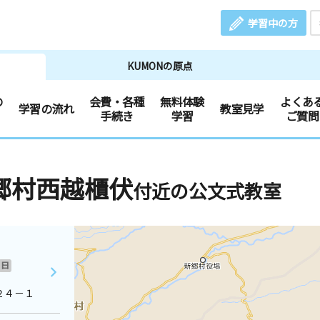
学習中の方
KUMONの原点
の
会費・各種
無料体験
よくあ
学習の流れ
教室見学
手続き
学習
ご質問
郷村西越櫃伏
付近の公文式教室
日
２４－１