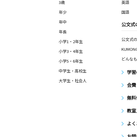
3歳
英語
年少
国語
年中
公文式
年長
公文式
小学1・2年生
KUMO
小学3・4年生
どんなも
小学5・6年生
中学生・高校生
学習
大学生・社会人
会費
無料
教室
よく
お問