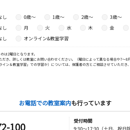
なし
0歳〜
1歳〜
2歳〜
3歳〜
なし
月
火
水
木
金
なし
オンライン&教室学習
のは2曜日となります。
ただき、詳しくは教室にお問い合わせください。（曜日によって異なる場合や7～8
ライン＆教室学習」での学習か）については、保護者の方とご相談させていただき
お電話での教室案内
も行っています
受付時間
72-100
9:30～17:30（土日、祝