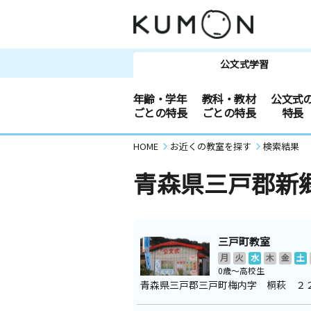
公文式学習
年齢・学年
教科・教材
公文式
ごとの特長
ごとの特長
特長
HOME
お近くの教室を探す
検索結果
青森県三戸郡新
三戸町教室
月
火
水
木
金
土
0歳～高校生
青森県三戸郡三戸町梅内字 桐萩 ２