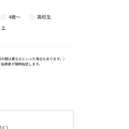
4歳〜
高校生
土
月の間は異なるといった場合もあります。）
、指導者が随時指定します。
日除く）