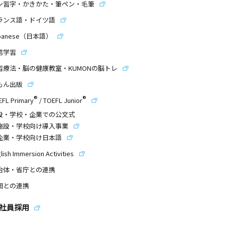
ン習字・かきかた・筆ペン・毛筆
ランス語・ドイツ語
panese（日本語）
信学習
習療法・脳の健康教室・KUMONの脳トレ
もん出版
®
®
EFL Primary
/
TOEFL Junior
設・学校・企業での公文式
施設・学校向け導入事業
企業・学校向け日本語
lish Immersion Activities
治体・省庁との連携
団との連携
社員採用