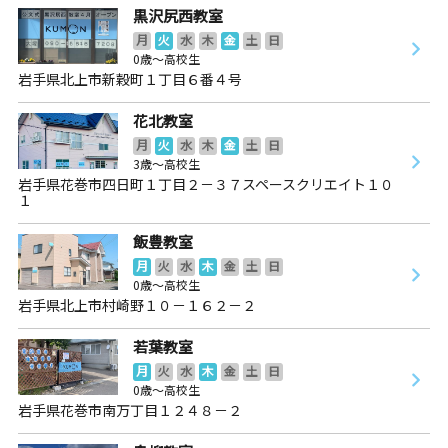
黒沢尻西教室
月
火
水
木
金
土
日
0歳～高校生
岩手県北上市新穀町１丁目６番４号
花北教室
月
火
水
木
金
土
日
3歳～高校生
岩手県花巻市四日町１丁目２－３７スペースクリエイト１０
１
飯豊教室
月
火
水
木
金
土
日
0歳～高校生
岩手県北上市村崎野１０－１６２－２
若葉教室
月
火
水
木
金
土
日
0歳～高校生
岩手県花巻市南万丁目１２４８－２