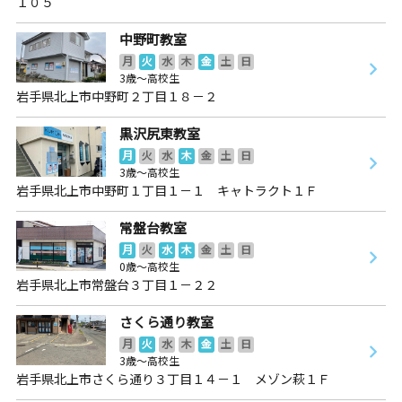
１０５
中野町教室
月
火
水
木
金
土
日
3歳～高校生
岩手県北上市中野町２丁目１８－２
黒沢尻東教室
月
火
水
木
金
土
日
3歳～高校生
岩手県北上市中野町１丁目１－１ キャトラクト１Ｆ
常盤台教室
月
火
水
木
金
土
日
0歳～高校生
岩手県北上市常盤台３丁目１－２２
さくら通り教室
月
火
水
木
金
土
日
3歳～高校生
岩手県北上市さくら通り３丁目１４－１ メゾン萩１Ｆ