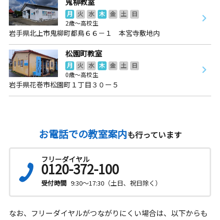
鬼柳教室
月
火
水
木
金
土
日
2歳～高校生
岩手県北上市鬼柳町都鳥６６－１ 本宮寺敷地内
松園町教室
月
火
水
木
金
土
日
0歳～高校生
岩手県花巻市松園町１丁目３０ー５
お電話での教室案内
も行っています
フリーダイヤル
0120-372-100
受付時間
9:30～17:30（土日、祝日除く）
なお、フリーダイヤルがつながりにくい場合は、以下からも