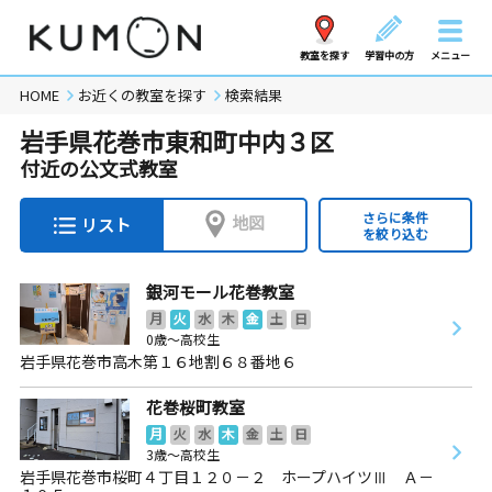
教室を探す
学習中の方
メニュー
HOME
お近くの教室を探す
検索結果
岩手県花巻市東和町中内３区
付近の公文式教室
さらに条件
地図
リスト
を絞り込む
銀河モール花巻教室
月
火
水
木
金
土
日
0歳～高校生
岩手県花巻市高木第１６地割６８番地６
花巻桜町教室
月
火
水
木
金
土
日
3歳～高校生
岩手県花巻市桜町４丁目１２０－２ ホープハイツⅢ Ａ－