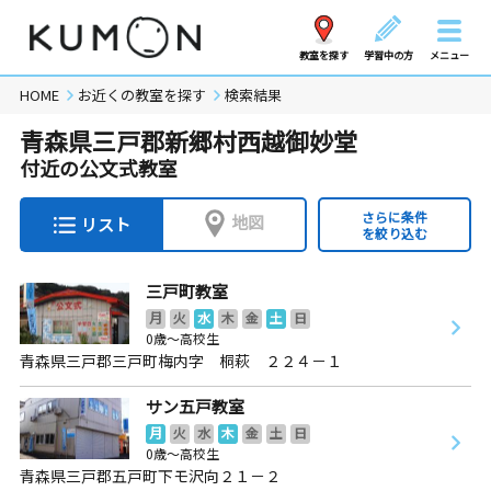
教室を探す
学習中の方
メニュー
HOME
お近くの教室を探す
検索結果
青森県三戸郡新郷村西越御妙堂
付近の公文式教室
さらに条件
地図
リスト
を絞り込む
三戸町教室
月
火
水
木
金
土
日
0歳～高校生
青森県三戸郡三戸町梅内字 桐萩 ２２４－１
サン五戸教室
月
火
水
木
金
土
日
0歳～高校生
青森県三戸郡五戸町下モ沢向２１－２