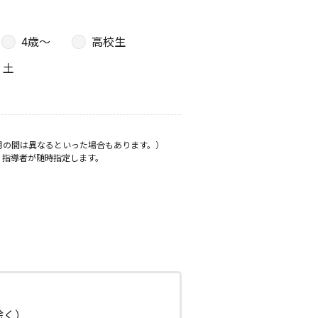
4歳〜
高校生
土
月の間は異なるといった場合もあります。）
、指導者が随時指定します。
日除く）