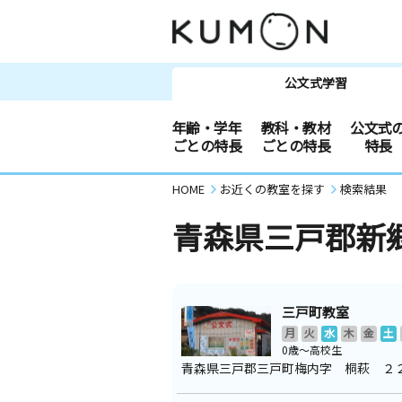
公文式学習
年齢・学年
教科・教材
公文式
ごとの特長
ごとの特長
特長
HOME
お近くの教室を探す
検索結果
青森県三戸郡新
三戸町教室
月
火
水
木
金
土
0歳～高校生
青森県三戸郡三戸町梅内字 桐萩 ２