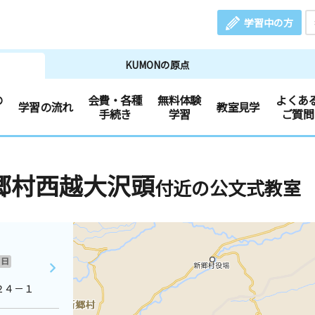
学習中の方
KUMONの原点
の
会費・各種
無料体験
よくあ
学習の流れ
教室見学
手続き
学習
ご質問
郷村西越大沢頭
付近の公文式教室
日
２４－１