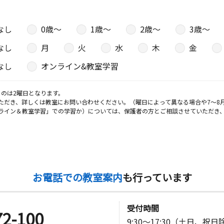
なし
0歳〜
1歳〜
2歳〜
3歳〜
なし
月
火
水
木
金
なし
オンライン&教室学習
のは2曜日となります。
ただき、詳しくは教室にお問い合わせください。（曜日によって異なる場合や7～8
ライン＆教室学習」での学習か）については、保護者の方とご相談させていただき
お電話での教室案内
も行っています
受付時間
72-100
9:30～17:30（土日、祝