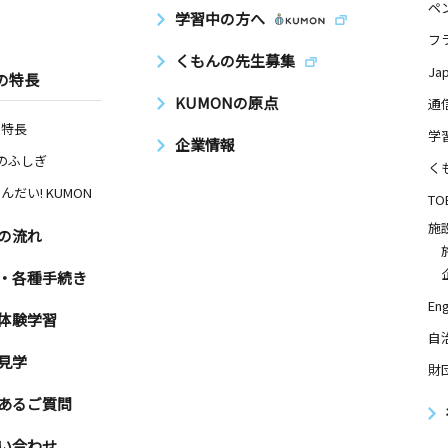
ペ
学習中の方へ
フ
くもんの先生募集
Ja
の特長
KUMONの原点
通
の特長
学
企業情報
Nのふしぎ
く
んだい! KUMON
TO
施
の流れ
・各種手続き
Eng
体験学習
自
見学
財
あるご質問
い合わせ