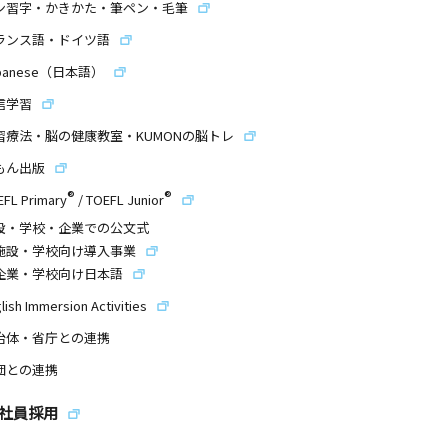
ン習字・かきかた・筆ペン・毛筆
ランス語・ドイツ語
panese（日本語）
信学習
習療法・脳の健康教室・KUMONの脳トレ
もん出版
®
®
EFL Primary
/
TOEFL Junior
設・学校・企業での公文式
施設・学校向け導入事業
企業・学校向け日本語
lish Immersion Activities
治体・省庁との連携
団との連携
社員採用