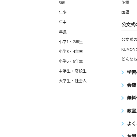
3歳
英語
年少
国語
年中
公文式
年長
公文式
小学1・2年生
KUMO
小学3・4年生
どんなも
小学5・6年生
中学生・高校生
学習
大学生・社会人
会費
無料
教室
よく
お問