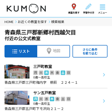
教室を探す
学習中の方
メニュー
HOME
お近くの教室を探す
検索結果
青森県三戸郡新郷村西越欠目
付近の公文式教室
さらに条件
地図
リスト
を絞り込む
三戸町教室
月
火
水
木
金
土
日
0歳～高校生
青森県三戸郡三戸町梅内字 桐萩 ２２４－１
サン五戸教室
月
火
水
木
金
土
日
0歳～高校生
青森県三戸郡五戸町下モ沢向２１－２