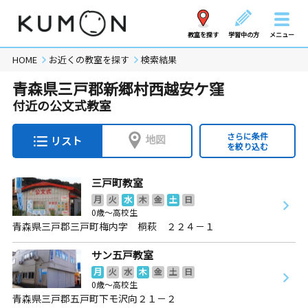
教室を探す
学習中の方
メニュー
HOME
お近くの教室を探す
検索結果
青森県三戸郡新郷村西越安ケ窪
付近の公文式教室
さらに条件
地図
リスト
を絞り込む
三戸町教室
月
火
水
木
金
土
日
0歳～高校生
青森県三戸郡三戸町梅内字 桐萩 ２２４－１
サン五戸教室
月
火
水
木
金
土
日
0歳～高校生
青森県三戸郡五戸町下モ沢向２１－２