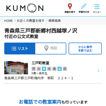
教室を探す
学習中の方
メニュー
HOME
お近くの教室を探す
検索結果
青森県三戸郡新郷村西越塚ノ沢
付近の公文式教室
さらに条件
地図
リスト
を絞り込む
三戸町教室
月
火
水
木
金
土
日
0歳～高校生
青森県三戸郡三戸町梅内字 桐萩 ２２４－１
お電話での教室案内
も行っています