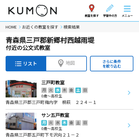
教室を探す
学習中の方
メニュー
HOME
お近くの教室を探す
検索結果
青森県三戸郡新郷村西越雨堤
付近の公文式教室
さらに条件
地図
リスト
を絞り込む
三戸町教室
月
火
水
木
金
土
日
0歳～高校生
青森県三戸郡三戸町梅内字 桐萩 ２２４－１
サン五戸教室
月
火
水
木
金
土
日
0歳～高校生
青森県三戸郡五戸町下モ沢向２１－２