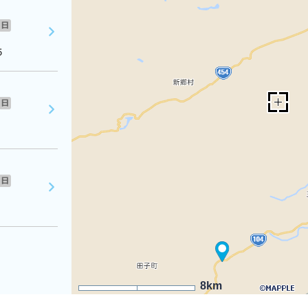
日
５
日
日
8km