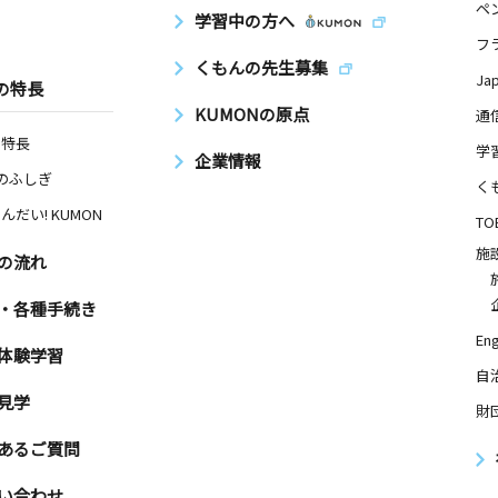
ペ
学習中の方へ
フ
くもんの先生募集
Ja
の特長
KUMONの原点
通
の特長
学
企業情報
Nのふしぎ
く
んだい! KUMON
TO
施
の流れ
・各種手続き
Eng
体験学習
自
見学
財
あるご質問
い合わせ