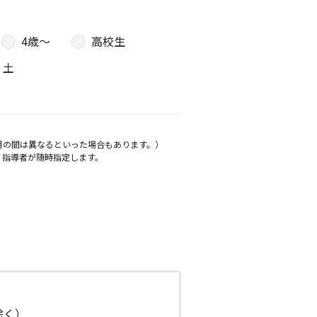
4歳〜
高校生
土
月の間は異なるといった場合もあります。）
、指導者が随時指定します。
日除く）