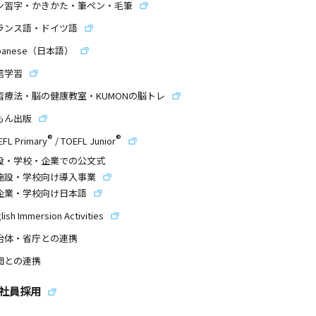
ン習字・かきかた・筆ペン・毛筆
ランス語・ドイツ語
panese（日本語）
信学習
習療法・脳の健康教室・KUMONの脳トレ
もん出版
®
®
EFL Primary
/
TOEFL Junior
設・学校・企業での公文式
施設・学校向け導入事業
企業・学校向け日本語
lish Immersion Activities
治体・省庁との連携
団との連携
社員採用