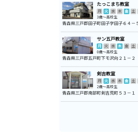
たっこまち教室
月
火
水
木
金
土
3歳～高校生
青森県三戸郡田子町田子字田子６４－
サン五戸教室
月
火
水
木
金
土
0歳～高校生
青森県三戸郡五戸町下モ沢向２１－２
剣吉教室
月
火
水
木
金
土
2歳～高校生
青森県三戸郡南部町剣吉荒町５３－１