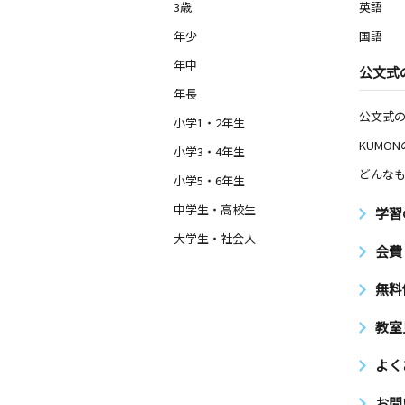
3歳
英語
年少
国語
年中
公文式
年長
公文式
小学1・2年生
KUMO
小学3・4年生
どんなも
小学5・6年生
中学生・高校生
学習
大学生・社会人
会費
無料
教室
よく
お問