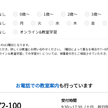
なし
0歳〜
1歳〜
2歳〜
3歳〜
なし
月
火
水
木
金
なし
オンライン&教室学習
のは2曜日となります。
ただき、詳しくは教室にお問い合わせください。（曜日によって異なる場合や7～8
ライン＆教室学習」での学習か）については、保護者の方とご相談させていただき
お電話での教室案内
も行っています
受付時間
72-100
9:30～17:30（土日、祝