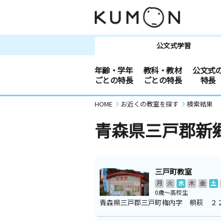
公文式学習
年齢・学年
教科・教材
公文式
ごとの特長
ごとの特長
特長
HOME
お近くの教室を探す
検索結果
青森県三戸郡新
三戸町教室
月
火
水
木
金
土
0歳～高校生
青森県三戸郡三戸町梅内字 桐萩 ２