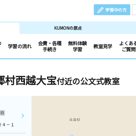
学習中の方
KUMONの原点
の
会費・各種
無料体験
よくあ
学習の流れ
教室見学
手続き
学習
ご質問
郷村西越大宝
付近の公文式教室
日
２４－１