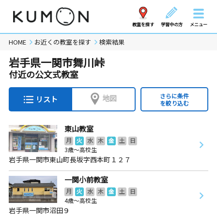
教室を探す
学習中の方
メニュー
HOME
お近くの教室を探す
検索結果
岩手県一関市舞川峠
付近の公文式教室
さらに条件
地図
リスト
を絞り込む
東山教室
月
火
水
木
金
土
日
3歳～高校生
岩手県一関市東山町長坂字西本町１２７
一関小前教室
月
火
水
木
金
土
日
4歳～高校生
岩手県一関市沼田９