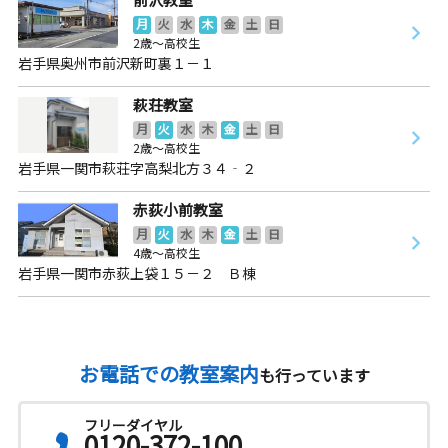
月
火
水
木
金
土
日
2歳～高校生
岩手県奥州市前沢新町裏１－１
萩荘教室
月
火
水
木
金
土
日
2歳～高校生
岩手県一関市萩荘字高梨北方３４‐２
赤荻小前教室
月
火
水
木
金
土
日
4歳～高校生
岩手県一関市赤荻上袋１５－２ Ｂ棟
お電話での教室案内
も行っています
フリーダイヤル
0120-372-100