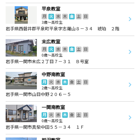
平泉教室
月
火
水
木
金
土
日
3歳～高校生
岩手県西磐井郡平泉町平泉字志羅山８－３４ 琥珀 ２階
末広教室
月
火
水
木
金
土
日
0歳～高校生
岩手県一関市末広２丁目７－３１ Ｂ号室
中野南教室
月
火
水
木
金
土
日
2歳～高校生
岩手県一関市山目中野２０６－５
一関南教室
月
火
水
木
金
土
日
0歳～高校生
岩手県一関市真柴中田５５－３４ １Ｆ
前沢教室